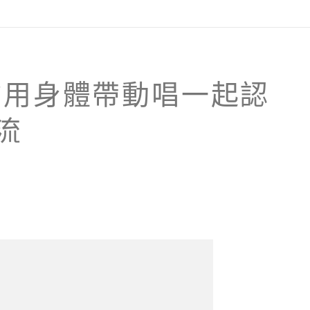
你用身體帶動唱一起認
流