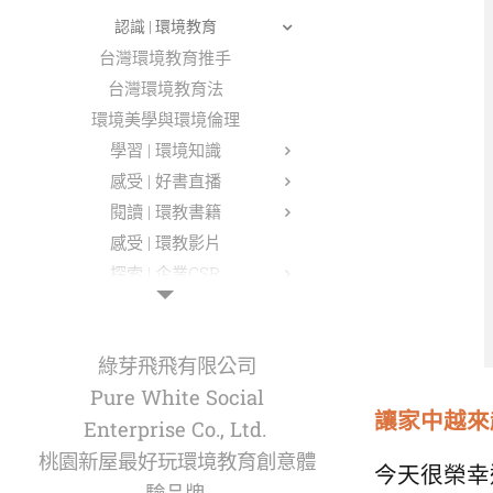
認識 | 環境教育
台灣環境教育推手
台灣環境教育法
環境美學與環境倫理
學習 | 環境知識
感受 | 好書直播
閱讀 | 環教書籍
感受 | 環教影片
探索 | 企業CSR
感受 | 環教金句
綠芽飛飛有限公司
感受 | 綠芽金句
Pure White Social
聽見 | 自然聲音
讓家中越來
Enterprise Co., Ltd.
感受 | 正向話語
桃園新屋最好玩環境教育創意體
今天很榮幸
對抗 | 疫情時刻