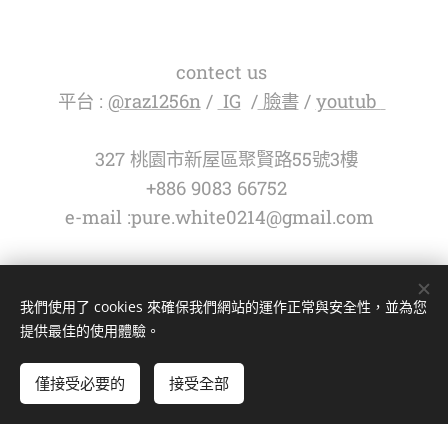
contect us
平台 :
@raz1256n
/
IG
/
臉書
/
youtub
327 桃園市新屋區聚賢路55號3樓
+886 9083 66752
e-mail :pure.white0214@gmail.com
2017 綠芽飛飛有限公司 -All rights reserved .
copyright ©
我們使用了 cookies 來確保我們網站的運作正常與安全性，並為您
版權所有，禁止擅自轉貼節錄
提供最佳的使用體驗。
圖片 : 新屋海邊夕陽
僅接受必要的
接受全部
由
Webnode
提供技術支援
Cookies
立即開始
免費建立您的網站！